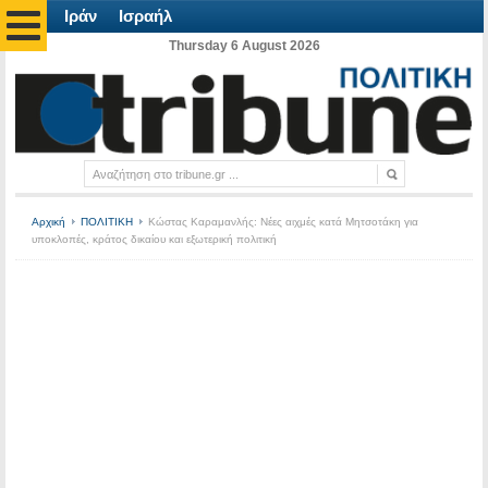
Ιράν
Ισραήλ
Thursday 6 August 2026
Αρχική
ΠΟΛΙΤΙΚΗ
Κώστας Καραμανλής: Νέες αιχμές κατά Μητσοτάκη για
υποκλοπές, κράτος δικαίου και εξωτερική πολιτική