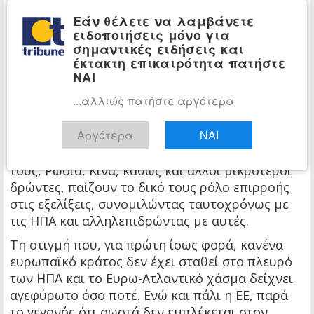
ανερχόμενη δύναμη απειλεί την
Εάν θέλετε να λαμβάνετε
πρωτοκαθεδρία του.
ειδοποιήσεις μόνο για
σημαντικές ειδήσεις και
Στο μέτωπο της Μέσης Ανατολής, ο πόλεμος
έκτακτη επικαιρότητα πατήστε
έχει καταδείξει, περισσότερο ίσως και από
ΝΑΙ
αυτόν στην Ουκρανία, πώς αλληλεπιδρούν
...αλλιώς πατήστε αργότερα
πλέον μεταξύ τους οι πόλοι αυτού του
παγκόσμιου πολυπολικού συστήματος. Οι ΗΠΑ
Αργότερα
ΝΑΙ
διατηρούν ακόμα τον πρώτο ρόλο, αλλά
δυσκολεύονται να επιβάλλουν τη βούλησή
τους, Ρωσία, Κίνα, καθώς και άλλοι μικρότεροι
δρώντες, παίζουν το δικό τους ρόλο επιρροής
στις εξελίξεις, συνομιλώντας ταυτοχρόνως με
τις ΗΠΑ και αλληλεπιδρώντας με αυτές.
Τη στιγμή που, για πρώτη ίσως φορά, κανένα
ευρωπαϊκό κράτος δεν έχει σταθεί στο πλευρό
των ΗΠΑ και το Ευρω-Ατλαντικό χάσμα δείχνει
αγεφύρωτο όσο ποτέ. Ενώ και πάλι η ΕΕ, παρά
το γεγονός ότι σωστά δεν εμπλέκεται στον