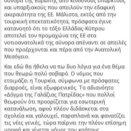
σύνορα της Ευρώπης από κινδύνους υπαρκτούς
και υπαρξιακούς που απειλούν την εδαφική
ακεραιότητα της ΕΕ. Μάλιστα, εκτός από την
τουρκική επεκτατικότητα, πρόσφατα έγινε
κατανοητό ότι το τόξο Ελλάδας-Κύπρου
αποτελεί τον προμαχώνα της ΕΕ στα
νοτιοανατολικά της σύνορα απέναντι σε απειλές
που προέρχονται και πέρα από την Ανατολική
Μεσόγειο.
Και εδώ θα ήθελα να πω δυο λόγια για ένα θέμα
που θεωρώ πολύ σοβαρό. Ο νόμος που
ετοιμάζει η Τουρκία, σύμφωνα με πρόσφατες
διαρροές, είναι εξωφρενικός. Το αδιανόητο
«Δόγμα της Γαλάζιας Πατρίδας» που πολλοί
θεωρούν ότι προορίζεται για εσωτερική
κατανάλωση, αφού πλέον διδάσκεται στα
σχολεία και γαλουχεί, παραπλανά και φανατίζει
τις νέες γενιές, τώρα παίρνει την πλέον επίσημη
μορφή και γίνεται νόμος του κράτους,