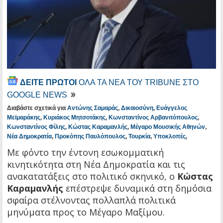
ΔΕΙΤΕ ΠΡΩΤΟΙ
ΟΛΑ ΤΑ ΝΕΑ ΤΟΥ TRIBUNE ΣΤΟ
GOOGLE NEWS
Διαβάστε σχετικά για
Αντώνης Σαμαράς
,
Δικαιοσύνη
,
Ευάγγελος
Μεϊμαράκης
,
Κυριάκος Μητσοτάκης
,
Κωνσταντίνος Αρβανιτόπουλος
,
Κωνσταντίνος Φίλης
,
Κώστας Καραμανλής
,
Μέγαρο Μουσικής Αθηνών
,
Νέα Δημοκρατία
,
Προκόπης Παυλόπουλος
,
Τουρκία
,
Υποκλοπές
,
Με φόντο την έντονη εσωκομματική
κινητικότητα στη Νέα Δημοκρατία και τις
ανακατατάξεις στο πολιτικό σκηνικό, ο
Κώστας
Καραμανλής
επέστρεψε δυναμικά στη δημόσια
σφαίρα στέλνοντας πολλαπλά πολιτικά
μηνύματα προς το Μέγαρο Μαξίμου.