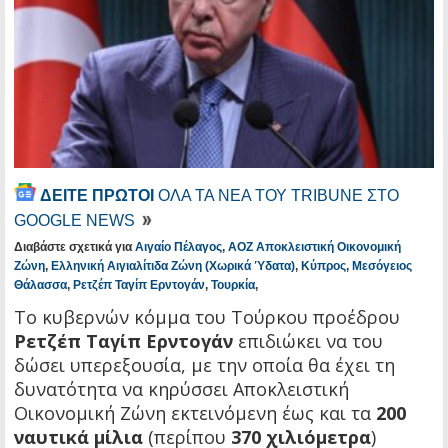
ΔΕΙΤΕ ΠΡΩΤΟΙ
ΟΛΑ ΤΑ ΝΕΑ ΤΟΥ TRIBUNE ΣΤΟ
GOOGLE NEWS
Διαβάστε σχετικά για
Αιγαίο Πέλαγος
,
ΑΟΖ Αποκλειστική Οικονομική
Ζώνη
,
Ελληνική Αιγιαλίτιδα Ζώνη (Χωρικά Ύδατα)
,
Κύπρος
,
Μεσόγειος
Θάλασσα
,
Ρετζέπ Ταγίπ Ερντογάν
,
Τουρκία
,
Το κυβερνών κόμμα του Τούρκου προέδρου
Ρετζέπ Ταγίπ Ερντογάν
επιδιώκει να του
δώσει υπερεξουσία, με την οποία θα έχει τη
δυνατότητα να κηρύσσει Αποκλειστική
Οικονομική Ζώνη εκτεινόμενη έως και τα
200
ναυτικά μίλια
(περίπου
370 χιλιόμετρα
)