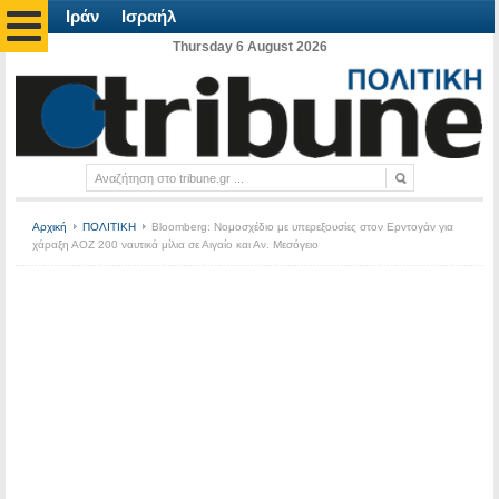
Ιράν
Ισραήλ
Thursday 6 August 2026
Αρχική
ΠΟΛΙΤΙΚΗ
Bloomberg: Νομοσχέδιο με υπερεξουσίες στον Ερντογάν για
χάραξη ΑΟΖ 200 ναυτικά μίλια σε Αιγαίο και Αν. Μεσόγειο