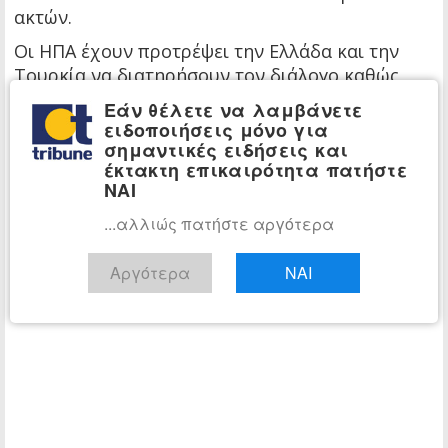
ακτών.
Οι ΗΠΑ έχουν προτρέψει την Ελλάδα και την
Τουρκία να διατηρήσουν τον διάλογο καθώς
αντιμετωπίζουν τις διαφορές τους σχετικά με
Εάν θέλετε να λαμβάνετε
την εξερεύνηση πετρελαίου και φυσικού αερίου.
ειδοποιήσεις μόνο για
σημαντικές ειδήσεις και
Η Ευρωπαϊκή Ένωση από την άλλη, έχει
έκτακτη επικαιρότητα πατήστε
προηγουμένως απειλήσει με κυρώσεις κατά της
ΝΑΙ
Τουρκίας για δραστηριότητες γεώτρησης σε
...αλλιώς πατήστε αργότερα
«αμφισβητούμενα ύδατα» μετά από πιέσεις της
Ελλάδας και της Κύπρου.
Αργότερα
ΝΑΙ