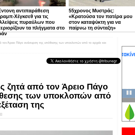
ντονη αντιπαράθεση
55χρονος Μυστράς:
ραμπ-Χέγκσεθ για τις
«Κρατούσα τον πατέρα μου
λλείψεις πυραύλων που
στον καταψύκτη για να
εριορίζουν τα πλήγματα στο
παίρνω τη σύνταξη»
ράν
ό τον Άρειο Πάγο ανάσυρση της υπόθεσης των υποκλοπών από το αρχείο και
ς ζητά από τον Άρειο Πάγο
θεσης των υποκλοπών από
εξέταση της