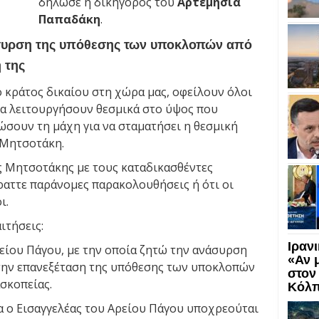
δήλωσε η δικηγόρος του
Αρτεμησία
Παπαδάκη
.
συρση της υπόθεσης των υποκλοπών από
 της
ο κράτος δικαίου στη χώρα μας, οφείλουν όλοι
 να λειτουργήσουν θεσμικά στο ύψος που
δώσουν τη μάχη για να σταματήσει η θεσμική
 Μητσοτάκη.
ος Μητσοτάκης με τους καταδικασθέντες
ραττε παράνομες παρακολουθήσεις ή ότι οι
ι.
ιτήσεις:
Ιραν
ρείου Πάγου, με την οποία ζητώ την ανάσυρση
«Αν 
 την επανεξέταση της υπόθεσης των υποκλοπών
στον
ασκοπείας.
Κόλ
α ο Εισαγγελέας του Αρείου Πάγου υποχρεούται