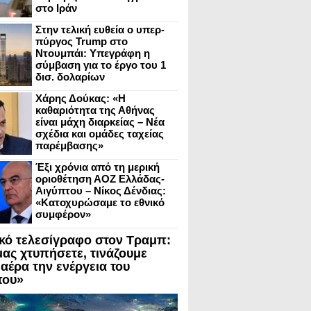
στο Ιράν
Στην τελική ευθεία ο υπερ-
πύργος Trump στο
Ντουμπάι: Υπεγράφη η
σύμβαση για το έργο του 1
δισ. δολαρίων
Χάρης Δούκας: «Η
καθαριότητα της Αθήνας
είναι μάχη διαρκείας – Νέα
σχέδια και ομάδες ταχείας
παρέμβασης»
Έξι χρόνια από τη μερική
οριοθέτηση ΑΟΖ Ελλάδας-
Αιγύπτου – Νίκος Δένδιας:
«Κατοχυρώσαμε το εθνικό
συμφέρον»
ικό τελεσίγραφο στον Τραμπ:
μας χτυπήσετε, τινάζουμε
 αέρα την ενέργεια του
που»