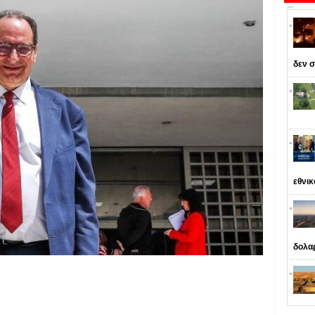
δεν σ
εθνι
δολα