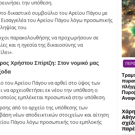
ερευνήσει την υπόθεση.
στο δικαστικό συμβούλιο του Αρείου Πάγου με
υ Εισαγγελέα του Αρείου Πάγου λόγω προσωπικής
ληψίας του.
στόχοι παρακολουθήσης να προχωρήσουν σε
ες και η ηγεσία της δικαιοσύνης να
ίλει».
ος Χρήστου Σπίρτζη: Στον νομικό μας
ΠΕΡΙ
ξοδα
Τραμπ
πυραύ
ο του Αρείου Πάγου να αρθεί στο ύψος των
πλήγμ
ι να αρχειοθετήσει εκ νέου την υπόθεση ο
Πυροβ
ο οποίος εμπλέκεται προσωπικά στην υπόθεση.
Αναφο
ρσης από το αρχείο της υπόθεσης των
Χάρη
βάση νέων αποδεικτικών στοιχείων και αίτηση
Αθήν
ρείου Πάγου λόγω προσωπικής του εμπλοκής
σχέδ
παρέ