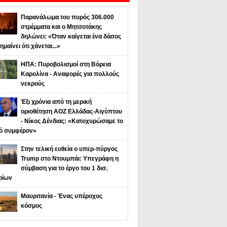
Παρανάλωμα του πυρός 306.000
στρέμματα και ο Μητσοτάκης
δηλώνει: «Όταν καίγεται ένα δάσος
ημαίνει ότι χάνεται...»
ΗΠΑ: Πυροβολισμοί στη Βόρεια
Καρολίνα - Αναφορές για πολλούς
νεκρούς
Έξι χρόνια από τη μερική
οριοθέτηση ΑΟΖ Ελλάδας-Αιγύπτου
- Νίκος Δένδιας: «Κατοχυρώσαμε το
κό συμφέρον»
Στην τελική ευθεία ο υπερ-πύργος
Trump στο Ντουμπάι: Υπεγράφη η
σύμβαση για το έργο του 1 δισ.
ρίων
Μαυριτανία - Ένας υπέροχος
κόσμος