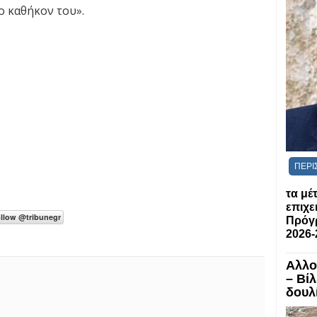
ο καθήκον του».
ΠΕΡΙ
τα μέ
επιχε
Πρόγ
2026-
Αλλο
– Βί
δουλί