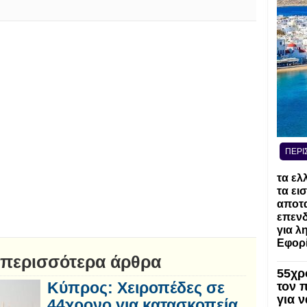
ΠΕΡΙ
τα ελ
τα ει
αποτα
επενδ
για λ
Εφορί
 περισσότερα άρθρα
55χρ
Κύπρος: Χειροπέδες σε
τον 
για 
44χρονο για κατασκοπεία