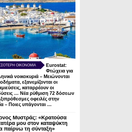
Eurostat:
ΣΣΟΤΕΡΗ ΟΙΚΟΝΟΜΙΑ
Φτώχεια για
ληνικά νοικοκυριά – Μειώνονται
σοδήματα, εξανεμίζονται οι
μιεύσεις, καταρρέουν οι
...
ύσεις
Νέα ρύθμιση 72 δόσεων
ηξιπρόθεσμες οφειλές στην
...
α – Ποιες υπάγονται
ονος Μυστράς: «Κρατούσα
πατέρα μου στον καταψύκτη
να παίρνω τη σύνταξη»