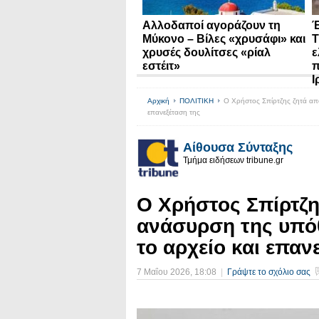
Αλλοδαποί αγοράζουν τη
Έ
Μύκονο – Βίλες «χρυσάφι» και
Τ
χρυσές δουλίτσες «ρίαλ
ε
εστέιτ»
π
Ι
Αρχική
ΠΟΛΙΤΙΚΗ
Ο Χρήστος Σπίρτζης ζητά απ
επανεξέταση της
Αίθουσα Σύνταξης
Τμήμα ειδήσεων tribune.gr
Ο Χρήστος Σπίρτζη
ανάσυρση της υπό
το αρχείο και επαν
7 Μαΐου 2026
, 18:08
|
Γράψτε το σχόλιο σας