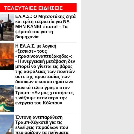
ΤΕΛΕΥΤΑΙΕΣ ΕΙΔΗΣΕΙΣ
ΕΛ.Α.Σ.: Ο Μητσοτάκης ζητά
και τρίτη τετραετία για ΝΑ
ΜΗΝ ΚΑΝΕΙ τίποτα! – Τα
ψέματά του για τη
βιομηχανία
Η ΕΛ.Α.Σ. με λογική
«ξέσκισε» τους
«πρασινοαναπτυξάκηδες»:
«Η ενεργειακή μετάβαση δεν
μπορεί να γίνεται εις βάρος
της ασφάλειας των πολιτών
ούτε της προστασίας των
δασικών οικοσυστημάτων»
Ιρανικό τελεσίγραφο στον
Τραμπ: «Αν μας χτυπήσετε,
τινάζουμε στον αέρα την
ενέργεια του Κόλπου»
Έντονη αντιπαράθεση
Τραμπ-Χέγκσεθ για τις
ελλείψεις πυραύλων που
περιορίζουν τα πλήγματα