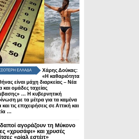
Χάρης Δούκας:
ΣΣΟΤΕΡΗ ΕΛΛΑΔΑ
«Η καθαριότητα
θήνας είναι μάχη διαρκείας – Νέα
α και ομάδες ταχείας
...
μβασης»
Η κυβερνητική
ίνωση με τα μέτρα για τα καμένα
 και τις επιχειρήσεις σε Αττική και
...
ία
δαποί αγοράζουν τη Μύκονο
λες «χρυσάφι» και χρυσές
τσες «ρίαλ εστέιτ»