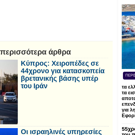
 περισσότερα άρθρα
Κύπρος: Χειροπέδες σε
44χρονο για κατασκοπεία
ΠΕΡΙ
βρετανικής βάσης υπέρ
του Ιράν
τα ελ
τα ει
αποτα
επενδ
για λ
Εφορί
55χρ
Οι ισραηλινές υπηρεσίες
τον 