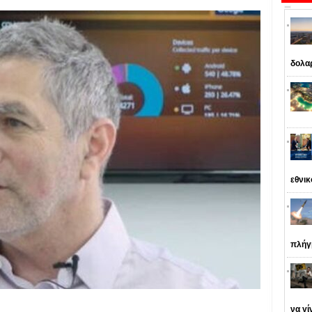
δολα
εθνι
πλήγ
να γί