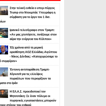
Στην τελική ευθεία ο υπερ-πύργος
Trump στο Ντουμπάι: Υπεγράφη η
σύμβαση για το έργο του 1 δισ.
ρίων
Ιρανικό τελεσίγραφο στον Τραμπ:
«Αν μας χτυπήσετε, τινάζουμε στον
αέρα την ενέργεια του Κόλπου»
Έξι χρόνια από τη μερική
οριοθέτηση ΑΟΖ Ελλάδας-Αιγύπτου
- Νίκος Δένδιας: «Κατοχυρώσαμε το
κό συμφέρον»
Έντονη αντιπαράθεση Τραμπ-
Χέγκσεθ για τις ελλείψεις
πυραύλων που περιορίζουν τα
ματα στο Ιράν
Η ΕΛ.Α.Σ. προειδοποιεί τον
Μητσοτάκη: Σε έναν πόλεμο οι
πυρηνικές εγκαταστάσεις μπορούν
νουν στόχος του εχθρού