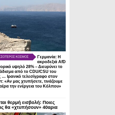
Γερμανία: Η
ΣΣΟΤΕΡΟΣ ΚΟΣΜΟΣ
ακροδεξιά AfD
τορικό υψηλό 28% – Διευρύνει το
άδισμα από το CDU/CSU του
...
ς
Ιρανικό τελεσίγραφο στον
: «Αν μας χτυπήσετε, τινάζουμε
αέρα την ενέργεια του Κόλπου»
ται θερμή εισβολή: Ποιες
ις θα «χτυπήσουν» 40αρια