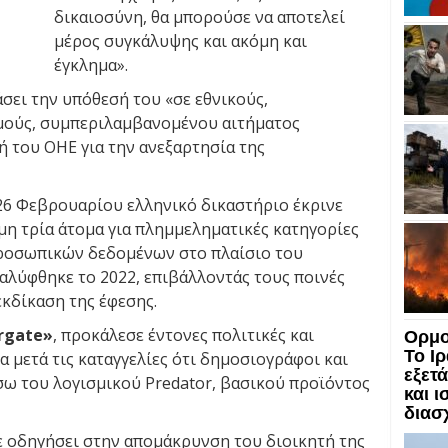
δικαιοσύνη, θα μπορούσε να αποτελεί
μέρος συγκάλυψης και ακόμη και
έγκλημα».
σει την υπόθεσή του «σε εθνικούς,
σμούς, συμπεριλαμβανομένου αιτήματος
ή του ΟΗΕ για την ανεξαρτησία της
 26 Φεβρουαρίου ελληνικό δικαστήριο έκρινε
μη τρία άτομα για πλημμεληματικές κατηγορίες
προσωπικών δεδομένων στο πλαίσιο του
λύφθηκε το 2022, επιβάλλοντάς τους ποινές
εκδίκαση της έφεσης.
rgate»
, προκάλεσε έντονες πολιτικές και
Ορμο
Το Ι
α μετά τις καταγγελίες ότι δημοσιογράφοι και
εξετ
ω του λογισμικού Predator, βασικού προϊόντος
και 
διασ
ε οδηγήσει στην απομάκρυνση του διοικητή της