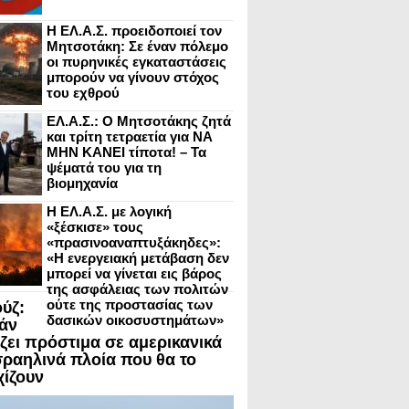
Η ΕΛ.Α.Σ. προειδοποιεί τον
Μητσοτάκη: Σε έναν πόλεμο
οι πυρηνικές εγκαταστάσεις
μπορούν να γίνουν στόχος
του εχθρού
ΕΛ.Α.Σ.: Ο Μητσοτάκης ζητά
και τρίτη τετραετία για ΝΑ
ΜΗΝ ΚΑΝΕΙ τίποτα! – Τα
ψέματά του για τη
βιομηχανία
Η ΕΛ.Α.Σ. με λογική
«ξέσκισε» τους
«πρασινοαναπτυξάκηδες»:
«Η ενεργειακή μετάβαση δεν
μπορεί να γίνεται εις βάρος
της ασφάλειας των πολιτών
ούτε της προστασίας των
ύζ:
δασικών οικοσυστημάτων»
ράν
άζει πρόστιμα σε αμερικανικά
ισραηλινά πλοία που θα το
χίζουν