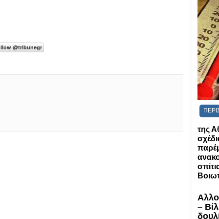
ΠΕΡΙ
της Α
σχέδι
παρέ
ανακο
σπίτια
Βοιωτ
Αλλο
– Βί
δουλί