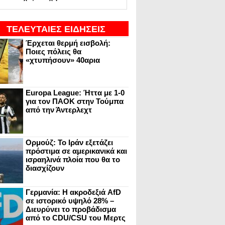
ΤΕΛΕΥΤΑΙΕΣ ΕΙΔΗΣΕΙΣ
Έρχεται θερμή εισβολή:
Ποιες πόλεις θα
«χτυπήσουν» 40αρια
Europa League: Ήττα με 1-0
για τον ΠΑΟΚ στην Τούμπα
από την Άντερλεχτ
Ορμούζ: Το Ιράν εξετάζει
πρόστιμα σε αμερικανικά και
ισραηλινά πλοία που θα το
διασχίζουν
Γερμανία: Η ακροδεξιά AfD
σε ιστορικό υψηλό 28% –
Διευρύνει το προβάδισμα
από το CDU/CSU του Μερτς