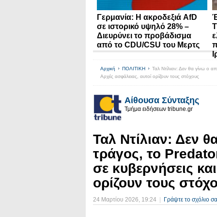
Γερμανία: Η ακροδεξιά AfD
Έ
σε ιστορικό υψηλό 28% –
Τ
Διευρύνει το προβάδισμα
ε
από το CDU/CSU του Μερτς
π
Ι
Αρχική
ΠΟΛΙΤΙΚΗ
Ταλ Ντίλιαν: Δεν θα γίνω ο α
Αρχές ασφάλειας, αυτοί ορίζουν τους στόχους
Αίθουσα Σύνταξης
Τμήμα ειδήσεων tribune.gr
Ταλ Ντίλιαν: Δεν 
τράγος, το Predato
σε κυβερνήσεις και
ορίζουν τους στόχ
24 Μαρτίου 2026
, 19:24
|
Γράψτε το σχόλιο σ