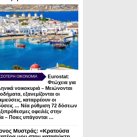
Eurostat:
ΣΣΟΤΕΡΗ ΟΙΚΟΝΟΜΙΑ
Φτώχεια για
ληνικά νοικοκυριά – Μειώνονται
σοδήματα, εξανεμίζονται οι
μιεύσεις, καταρρέουν οι
...
ύσεις
Νέα ρύθμιση 72 δόσεων
ηξιπρόθεσμες οφειλές στην
...
α – Ποιες υπάγονται
ονος Μυστράς: «Κρατούσα
πατέρα μου στον καταψύκτη