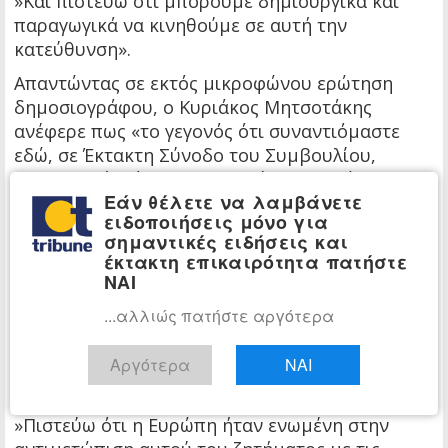
»Και πιστεύω ότι μπορούμε δημιουργικά και
παραγωγικά να κινηθούμε σε αυτή την
κατεύθυνση».
Απαντώντας σε εκτός μικροφώνου ερώτηση
δημοσιογράφου, ο Κυριάκος Μητσοτάκης
ανέφερε πως «το γεγονός ότι συναντιόμαστε
εδώ, σε Έκτακτη Σύνοδο του Συμβουλίου,
καταδεικνύει ότι τις τελευταίες εβδομάδες
Εάν θέλετε να λαμβάνετε
υπήρξε ξεκάθαρα ένταση μεταξύ των Ηνωμένων
ειδοποιήσεις μόνο για
Πολιτειών και της Ευρώπης.
σημαντικές ειδήσεις και
έκτακτη επικαιρότητα πατήστε
»Πέραν αυτού, χαιρετίζω τις δηλώσεις που
ΝΑΙ
έκανε χθες ο Πρόεδρος Τραμπ στο Νταβός.
...αλλιώς πατήστε αργότερα
»Πιστεύω ότι υπάρχει περιθώριο για την
εξεύρεση ενός λογικού συμβιβασμού που θα
Αργότερα
ΝΑΙ
σέβεται πλήρως την κυριαρχία της Δανίας και
της Γροιλανδίας.
»Πιστεύω ότι η Ευρώπη ήταν ενωμένη στην