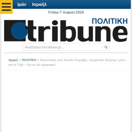
Ιράν
Ισραήλ
Friday 7 August 2026
Αρχική
ΠΟΛΙΤΙΚΗ
Μητσοτάκης από Σύνοδο Κορυφής: «Συμβούλιο Ειρήνης» μόνο
για τη Γάζα – Οχι σε νέο οργανισμό