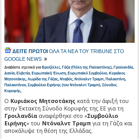
ΔΕΙΤΕ ΠΡΩΤΟΙ
ΟΛΑ ΤΑ ΝΕΑ ΤΟΥ TRIBUNE ΣΤΟ
GOOGLE NEWS
Διαβάστε σχετικά για
Βρυξέλλες
,
Γάζα (Πόλη της Παλαιστίνης)
,
Γροιλανδία
,
Δανία
,
Ελβετία
,
Ευρωπαϊκή Ένωση
,
Ευρωπαϊκό Συμβούλιο
,
Κυριάκος
Μητσοτάκης
,
Λωρίδα της Γάζας
,
Νταβός
,
Ντόναλντ Τραμπ
,
Παλαιστίνη
,
Παλαιστίνιοι
,
Συμβούλιο Ειρήνης (του Ντόναλντ Τραμπ)
,
Σύνοδος
Κορυφής
,
Ο
Κυριάκος Μητσοτάκης
κατά την άφιξή του
στην Έκτακτη Σύνοδο Κορυφής της ΕΕ για τη
Γροιλανδία
αναφέρθηκε στο «
Συμβούλιο
Ειρήνης
» του
Ντόναλντ Tραμπ
για τη Γάζα και
αποκάλυψε τη θέση της Ελλάδας.