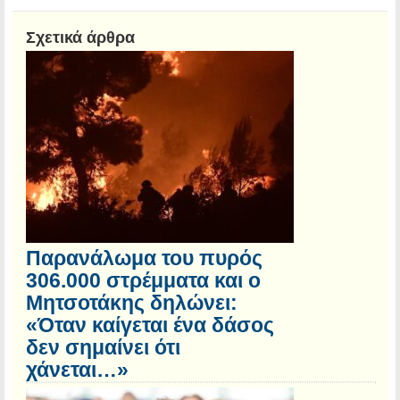
Σχετικά άρθρα
Παρανάλωμα του πυρός
306.000 στρέμματα και ο
Μητσοτάκης δηλώνει:
«Όταν καίγεται ένα δάσος
δεν σημαίνει ότι
χάνεται…»