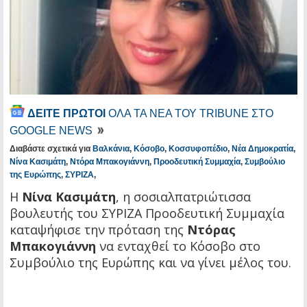
ΔΕΙΤΕ ΠΡΩΤΟΙ
ΟΛΑ ΤΑ ΝΕΑ ΤΟΥ TRIBUNE ΣΤΟ
GOOGLE NEWS
Διαβάστε σχετικά για
Βαλκάνια
,
Κόσοβο
,
Κοσσυφοπέδιο
,
Νέα Δημοκρατία
,
Νίνα Κασιμάτη
,
Ντόρα Μπακογιάννη
,
Προοδευτική Συμμαχία
,
Συμβούλιο
της Ευρώπης
,
ΣΥΡΙΖΑ
,
Η
Νίνα Κασιμάτη
, η σοσιαλπατριώτισσα
βουλευτής του ΣΥΡΙΖΑ Προοδευτική Συμμαχία
καταψήφισε την πρόταση της
Ντόρας
Μπακογιάννη
να ενταχθεί το Κόσοβο στο
Συμβούλιο της Ευρώπης και να γίνει μέλος του.