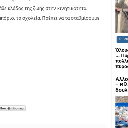
θε κλάδος της ζωής στην κινητικότητα.
πόριο, τα σχολεία. Πρέπει να τα σταθμίσουμε
ΠΕΡΙ
Όλους
...
Πυ
πολλα
πυροσ
Αλλο
– Βί
δουλί