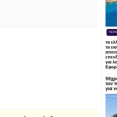
ΠΕΡΙ
τα ελ
τα ει
αποτα
επενδ
για λ
Εφορί
55χρ
τον 
για 