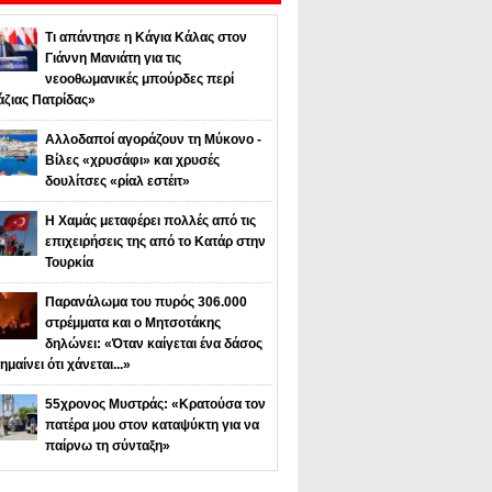
Τι απάντησε η Κάγια Κάλας στον
Γιάννη Μανιάτη για τις
νεοοθωμανικές μπούρδες περί
άζιας Πατρίδας»
Αλλοδαποί αγοράζουν τη Μύκονο -
Βίλες «χρυσάφι» και χρυσές
δουλίτσες «ρίαλ εστέιτ»
Η Χαμάς μεταφέρει πολλές από τις
επιχειρήσεις της από το Κατάρ στην
Τουρκία
Παρανάλωμα του πυρός 306.000
στρέμματα και ο Μητσοτάκης
δηλώνει: «Όταν καίγεται ένα δάσος
ημαίνει ότι χάνεται...»
55χρονος Μυστράς: «Κρατούσα τον
πατέρα μου στον καταψύκτη για να
παίρνω τη σύνταξη»