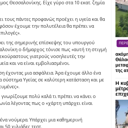
ήμος Θεσσαλονίκης. Είχε γύρο στα 10 εκατ. ζημία
ι τους πάντες προφανώς προέχει η υγεία και θα
εφόσον έχουμε την πολυτέλεια θα πρέπει να
πιλογές».
όψει της σημερινής επίσκεψης του υπουργού
ΠΕΡΙ
λονίκη ο δήμαρχος τόνισε πως «αυτή τη στιγμή
ακόμη
ξεκούραστους γιατρούς νοσηλευτές την
Θάλασ
ία και να είναι εμβολιασμένοι.
μεταφ
της α
η έχοντας μια ασφάλεια. Άρα έχουμε άλλο ένα
α σύστημα Υγείας σε καλύτερη κατάσταση και με
Η κυ
ευμένες».
μέτρα
επιχε
γνωρίζουμε πολύ καλά τι πρέπει να κάνει ο
νωνία λέγοντας πως ο «χάρτη υπάρχει είναι
ένα νούμερα. Υπάρχει μια καθημερινή
ι 50 χιλιάδες τεστ.