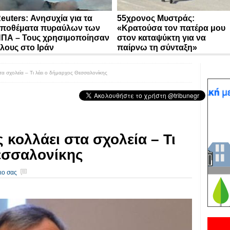
euters: Ανησυχία για τα
55χρονος Μυστράς:
ποθέματα πυραύλων των
«Κρατούσα τον πατέρα μου
ΠΑ – Τους χρησιμοποίησαν
στον καταψύκτη για να
λους στο Ιράν
παίρνω τη σύνταξη»
τα σχολεία – Τι λέει ο δήμαρχος Θεσσαλονίκης
 κολλάει στα σχολεία – Τι
εσσαλονίκης
ιο σας