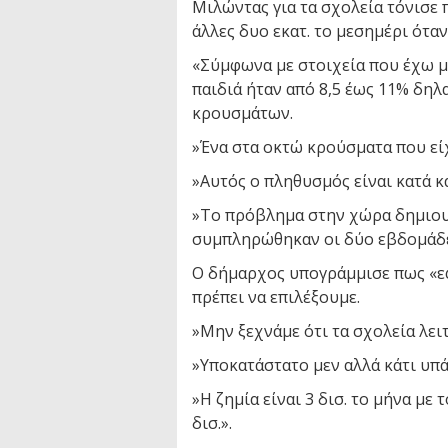
Μιλώντας για τα σχολεία τόνισε 
άλλες δυο εκατ. το μεσημέρι όταν
«Σύμφωνα με στοιχεία που έχω μ
παιδιά ήταν από 8,5 έως 11% δη
κρουσμάτων.
»Ένα στα οκτώ κρούσματα που εί
»Αυτός ο πληθυσμός είναι κατά κ
»Το πρόβλημα στην χώρα δημιου
συμπληρώθηκαν οι δύο εβδομάδε
Ο δήμαρχος υπογράμμισε πως «εφ
πρέπει να επιλέξουμε.
»Μην ξεχνάμε ότι τα σχολεία λει
»Υποκατάστατο μεν αλλά κάτι υπά
»Η ζημία είναι 3 δισ. το μήνα με 
δισ.».