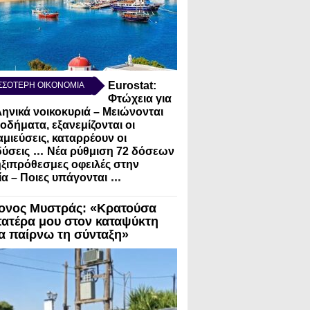
Eurostat:
ΣΣΟΤΕΡΗ ΟΙΚΟΝΟΜΙΑ
Φτώχεια για
ληνικά νοικοκυριά – Μειώνονται
σοδήματα, εξανεμίζονται οι
μιεύσεις, καταρρέουν οι
...
ύσεις
Νέα ρύθμιση 72 δόσεων
ηξιπρόθεσμες οφειλές στην
...
α – Ποιες υπάγονται
ονος Μυστράς: «Κρατούσα
πατέρα μου στον καταψύκτη
να παίρνω τη σύνταξη»