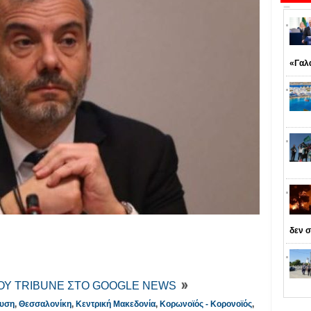
«Γαλ
δεν σ
ΤΟΥ TRIBUNE ΣΤΟ GOOGLE NEWS
ευση
,
Θεσσαλονίκη
,
Κεντρική Μακεδονία
,
Κορωνοϊός - Κορονοϊός
,