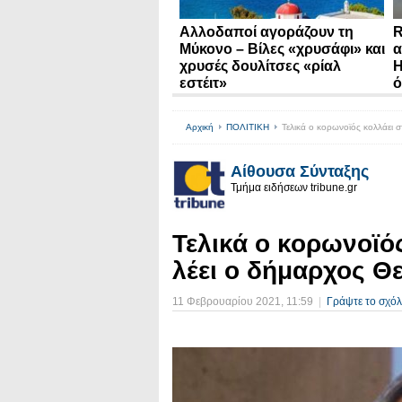
Αλλοδαποί αγοράζουν τη
R
Μύκονο – Βίλες «χρυσάφι» και
α
χρυσές δουλίτσες «ρίαλ
Η
εστέιτ»
ό
Αρχική
ΠΟΛΙΤΙΚΗ
Τελικά ο κορωνοϊός κολλάει σ
Αίθουσα Σύνταξης
Τμήμα ειδήσεων tribune.gr
Τελικά ο κορωνοϊός
λέει ο δήμαρχος Θ
11 Φεβρουαρίου 2021
, 11:59
|
Γράψτε το σχόλ