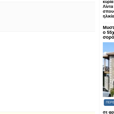
κυρία
Λίντα
σπου
ηλικί
Μυστ
ο 55
σορό
ΠΕΡΙ
σε φρ