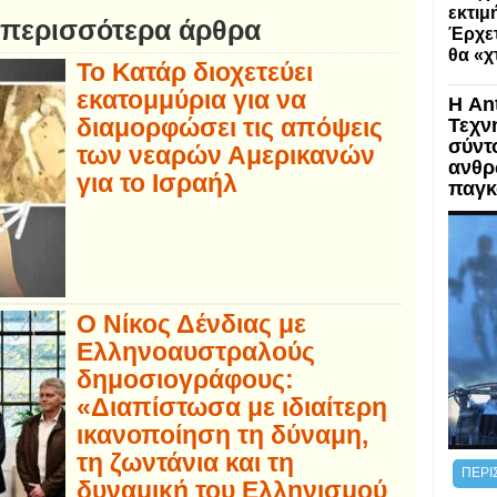
εκτι
 περισσότερα άρθρα
Έρχετ
θα «χ
Το Κατάρ διοχετεύει
εκατομμύρια για να
Η An
διαμορφώσει τις απόψεις
Τεχν
σύντ
των νεαρών Αμερικανών
ανθρ
για το Ισραήλ
παγκ
Ο Νίκος Δένδιας με
Ελληνοαυστραλούς
δημοσιογράφους:
«Διαπίστωσα με ιδιαίτερη
ικανοποίηση τη δύναμη,
τη ζωντάνια και τη
ΠΕΡΙ
δυναμική του Ελληνισμού