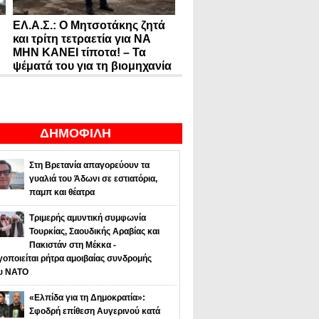
ΕΛ.Α.Σ.: Ο Μητσοτάκης ζητά
και τρίτη τετραετία για ΝΑ
ΜΗΝ ΚΑΝΕΙ τίποτα! – Τα
ψέματά του για τη βιομηχανία
ΔΗΜΟΦΙΛΗ
Στη Βρετανία απαγορεύουν τα
γυαλιά του Άδωνι σε εστιατόρια,
παμπ και θέατρα
Τριμερής αμυντική συμφωνία
Τουρκίας, Σαουδικής Αραβίας και
Πακιστάν στη Μέκκα -
οποιείται ρήτρα αμοιβαίας συνδρομής
υ NATO
«Ελπίδα για τη Δημοκρατία»:
Σφοδρή επίθεση Αυγερινού κατά