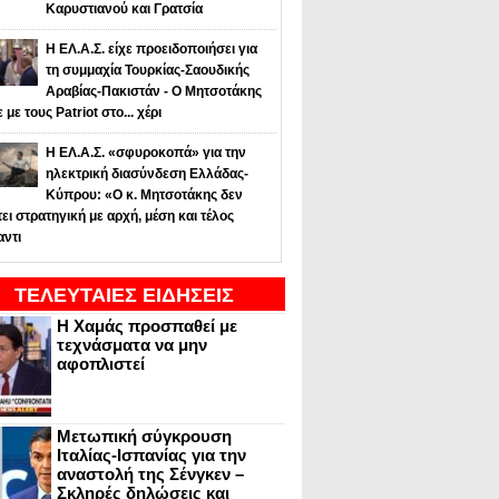
Καρυστιανού και Γρατσία
Η ΕΛ.Α.Σ. είχε προειδοποιήσει για
τη συμμαχία Τουρκίας-Σαουδικής
Αραβίας-Πακιστάν - Ο Μητσοτάκης
ε με τους Patriot στο... χέρι
Η ΕΛ.Α.Σ. «σφυροκοπά» για την
ηλεκτρική διασύνδεση Ελλάδας-
Κύπρου: «Ο κ. Μητσοτάκης δεν
τει στρατηγική με αρχή, μέση και τέλος
αντι
ΤΕΛΕΥΤΑΙΕΣ ΕΙΔΗΣΕΙΣ
Η Χαμάς προσπαθεί με
τεχνάσματα να μην
αφοπλιστεί
Μετωπική σύγκρουση
Ιταλίας-Ισπανίας για την
αναστολή της Σένγκεν –
Σκληρές δηλώσεις και