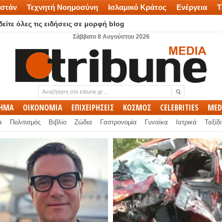
στάν
Τεχνητή Νοημοσύνη
Ισλαμικό Κράτος
Ενέργεια
Τ
είτε όλες τις ειδήσεις σε μορφή blog
Σάββατο 8 Αυγούστου 2026
ΛΗΜΑ
ΟΙΚΟΝΟΜΙΑ
ΕΠΙΧΕΙΡΗΣΕΙΣ
ΚΟΣΜΟΣ
CELEBRITIES
MED
α
Πολιτισμός
Βιβλίο
Ζώδια
Γαστρονομία
Γυναίκα
Ιατρικά
Ταξίδι