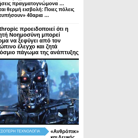
...
μήσεις πραγματογνώμονα
αι θερμή εισβολή: Ποιες πόλεις
...
τυπήσουν» 40αρια
thropic προειδοποιεί ότι η
ητή Νοημοσύνη μπορεί
ομα να ξεφύγει από τον
ώπινο έλεγχο και ζητά
όσμιο πάγωμα της ανάπτυξης
«Ανθρόπικ»
ΣΣΟΤΕΡΗ ΤΕΧΝΟΛΟΓΙΑ
και Λευκός