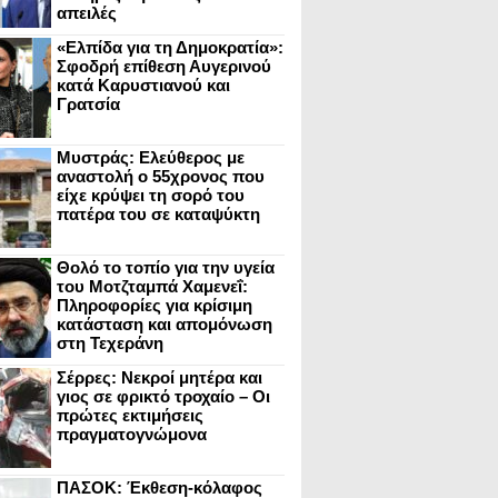
απειλές
«Ελπίδα για τη Δημοκρατία»:
Σφοδρή επίθεση Αυγερινού
κατά Καρυστιανού και
Γρατσία
Μυστράς: Ελεύθερος με
αναστολή ο 55χρονος που
είχε κρύψει τη σορό του
πατέρα του σε καταψύκτη
Θολό το τοπίο για την υγεία
του Μοτζταμπά Χαμενεΐ:
Πληροφορίες για κρίσιμη
κατάσταση και απομόνωση
στη Τεχεράνη
Σέρρες: Νεκροί μητέρα και
γιος σε φρικτό τροχαίο – Οι
πρώτες εκτιμήσεις
πραγματογνώμονα
ΠΑΣΟΚ: Έκθεση-κόλαφος