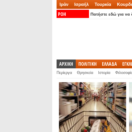
Ιράν
Ισραήλ
Τουρκία
Κουρδι
ΡΟΗ
Πατήστε εδώ για να δ
ΕΙΔΗΣΕΩΝ:
ΑΡΧΙΚΗ
ΠΟΛΙΤΙΚΗ
ΕΛΛΑΔΑ
ΕΓΚ
Περίεργα
Θρησκεία
Ιστορία
Φιλοσοφί