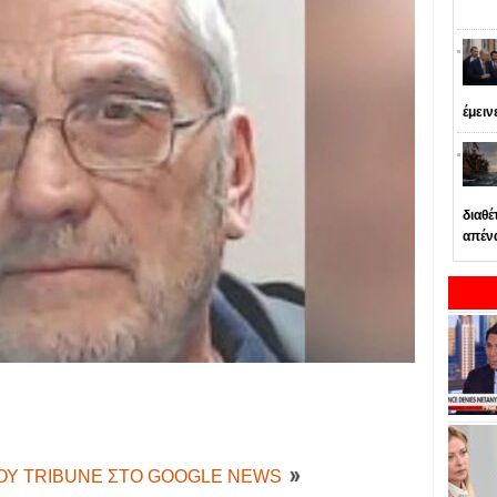
έμειν
διαθέ
απέν
ΤΟΥ TRIBUNE ΣΤΟ GOOGLE NEWS