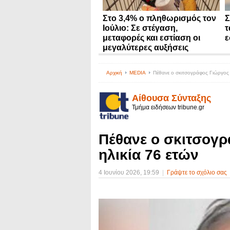
Στο 3,4% ο πληθωρισμός τον
Σ
Ιούλιο: Σε στέγαση,
τ
μεταφορές και εστίαση οι
ε
μεγαλύτερες αυξήσεις
Αρχική
MEDIA
Πέθανε ο σκιτσογράφος Γιώργος 
Αίθουσα Σύνταξης
Τμήμα ειδήσεων tribune.gr
Πέθανε ο σκιτσογ
ηλικία 76 ετών
4 Ιουνίου 2026
, 19:59
|
Γράψτε το σχόλιο σας