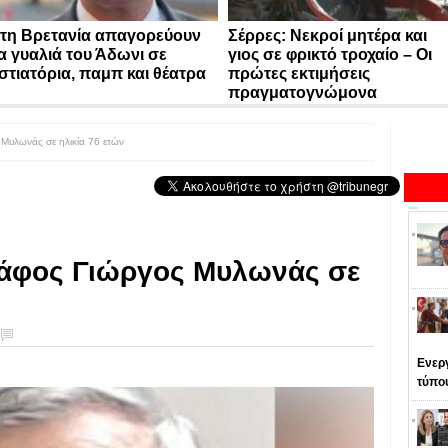
τη Βρετανία απαγορεύουν
Σέρρες: Νεκροί μητέρα και
α γυαλιά του Άδωνι σε
γιος σε φρικτό τροχαίο – Οι
στιατόρια, παμπ και θέατρα
πρώτες εκτιμήσεις
πραγματογνώμονα
Μυλωνάς σε ηλικία 76 ετών
ράφος Γιώργος Μυλωνάς σε
Ενεργ
τύπο