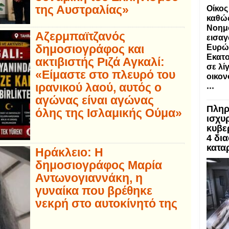
της Αυστραλίας»
Οίκος
καθώς
Νοημο
Αζερμπαϊτζανός
εισαγ
δημοσιογράφος και
Ευρώ
Εκατο
ακτιβιστής Ριζά Αγκαλί:
σε λί
«Είμαστε στο πλευρό του
οικον
ιρανικού λαού, αυτός ο
...
αγώνας είναι αγώνας
Πληρ
όλης της Ισλαμικής Ούμα»
ισχυρ
κυβε
4 δι
κατα
Ηράκλειο: Η
δημοσιογράφος Μαρία
Αντωνογιαννάκη, η
γυναίκα που βρέθηκε
νεκρή στο αυτοκίνητό της