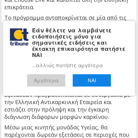
επικράτεια.
Το πρόγραμμα ανταποκρίνεται σε μία από τις
πλέον κρίσιμες ανάγκες του Δημόσιου
Εάν θέλετε να λαμβάνετε
Συστήματος Υγείας: την ενίσχυση των
ειδοποιήσεις μόνο για
αποθεμάτων αίματος και την αύξηση των
σημαντικές ειδήσεις και
εθελοντών δοτών μυελού των οστών. Στόχος
έκτακτη επικαιρότητα πατήστε
ΝΑΙ
είναι η ενημέρωση και ευαισθητοποίηση -ιδίως
της νέας γενιάς- και η διαμόρφωση μιας
...αλλιώς πατήστε αργότερα
σταθερής κουλτούρας προσφοράς και
εθελοντισμού.
Αργότερα
ΝΑΙ
Το Πρόγραμμα Προληπτικών Αντικαρκινικών
Εξετάσεων πραγματοποιείται σε συνεργασία με
την Ελληνική Αντικαρκινική Εταιρεία και
εστιάζει στην πρόληψη και την έγκαιρη
διάγνωση διάφορων μορφών καρκίνου.
Μέσω μιας κινητής μονάδας Υγείας, θα
παρέχονται δωρεάν εξετάσεις σε περιοχές που