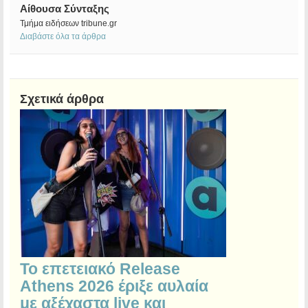
Αίθουσα Σύνταξης
Τμήμα ειδήσεων tribune.gr
Διαβάστε όλα τα άρθρα
Σχετικά άρθρα
Το επετειακό Release
Athens 2026 έριξε αυλαία
με αξέχαστα live και