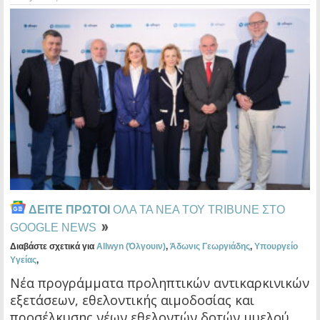
ΔΕΙΤΕ ΠΡΩΤΟΙ
ΟΛΑ ΤΑ ΝΕΑ ΤΟΥ TRIBUNE ΣΤΟ
GOOGLE NEWS
Διαβάστε σχετικά για
Allwyn (Όλγουιν)
,
Άδωνις Γεωργιάδης
,
Υπουργείο
Υγείας
,
Νέα προγράμματα προληπτικών αντικαρκινικών
εξετάσεων, εθελοντικής αιμοδοσίας και
προσέλκυσης νέων εθελοντών δοτών μυελού