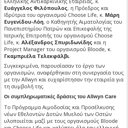
Ελληνικής Αντικαρκινικής Εταιρείας, κ.
Ευάγγελος Φιλόπουλος
, η Πρόεδρος και
Ιδρύτρια του οργανισμού Choose Life, κ.
Μάρη
Ευγενίδου-Λόη
, ο Καθηγητής Αιματολογίας του
Πανεπιστημίου Πατρών και Επικεφαλής της
Ιατρικής Επιτροπής του οργανισμού Choose
Life, κ.
Αλέξανδρος Σπυριδωνίδης
και η
Project Manager του οργανισμού Bloode, κ.
Γκαμπριέλα Τελεκφάλβι
.
Συγκεκριμένα, παρουσίασαν το έργο των
οργανισμών, αναφέρθηκαν στη συνεργασία τους
με την Allwyn και ευχαρίστησαν την εταιρεία για
τη συμβολή της.
Οι συμπληρωματικές δράσεις του Allwyn Care
Το Πρόγραμμα Αιμοδοσίας και Προσέλκυσης
νέων Εθελοντών Δοτών Μυελού των Οστών
υλοποιείται μαζί με τους οργανισμούς Bloode
και Choose Life και καλύπτει όλη την ελληνική