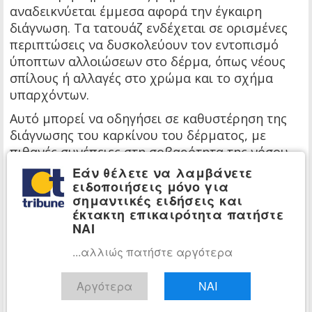
αναδεικνύεται έμμεσα αφορά την έγκαιρη
διάγνωση. Τα τατουάζ ενδέχεται σε ορισμένες
περιπτώσεις να δυσκολεύουν τον εντοπισμό
ύποπτων αλλοιώσεων στο δέρμα, όπως νέους
σπίλους ή αλλαγές στο χρώμα και το σχήμα
υπαρχόντων.
Αυτό μπορεί να οδηγήσει σε καθυστέρηση της
διάγνωσης του καρκίνου του δέρματος, με
πιθανές συνέπειες στη σοβαρότητα της νόσου
κατά τη στιγμή της ανίχνευσης.
Εάν θέλετε να λαμβάνετε
ειδοποιήσεις μόνο για
Για τον λόγο αυτό, οι ειδικοί συνιστούν στα
σημαντικές ειδήσεις και
άτομα με εκτεταμένα τατουάζ να υποβάλλονται
έκτακτη επικαιρότητα πατήστε
σε τακτικούς δερματολογικούς ελέγχους,
ΝΑΙ
ιδιαίτερα αν έχουν αυξημένη έκθεση στον ήλιο
...αλλιώς πατήστε αργότερα
ή οικογενειακό ιστορικό καρκίνου.
Τα τατουάζ είναι ευρέως διαδεδομένα και τα
Αργότερα
ΝΑΙ
συνολικά ποσοστά καρκίνου στον γενικό