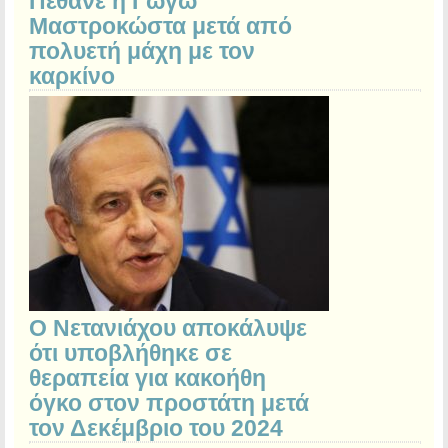
Πέθανε η Γωγώ
Μαστροκώστα μετά από
πολυετή μάχη με τον
καρκίνο
Ο Νετανιάχου αποκάλυψε
ότι υποβλήθηκε σε
θεραπεία για κακοήθη
όγκο στον προστάτη μετά
τον Δεκέμβριο του 2024