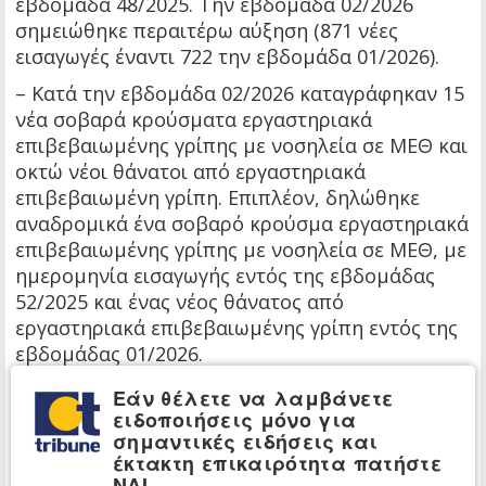
εβδομάδα 48/2025. Την εβδομάδα 02/2026
σημειώθηκε περαιτέρω αύξηση (871 νέες
εισαγωγές έναντι 722 την εβδομάδα 01/2026).
– Κατά την εβδομάδα 02/2026 καταγράφηκαν 15
νέα σοβαρά κρούσματα εργαστηριακά
επιβεβαιωμένης γρίπης με νοσηλεία σε ΜΕΘ και
οκτώ νέοι θάνατοι από εργαστηριακά
επιβεβαιωμένη γρίπη. Επιπλέον, δηλώθηκε
αναδρομικά ένα σοβαρό κρούσμα εργαστηριακά
επιβεβαιωμένης γρίπης με νοσηλεία σε ΜΕΘ, με
ημερομηνία εισαγωγής εντός της εβδομάδας
52/2025 και ένας νέος θάνατος από
εργαστηριακά επιβεβαιωμένης γρίπη εντός της
εβδομάδας 01/2026.
– Συνολικά, από την εβδομάδα 40/2025 έως και
Εάν θέλετε να λαμβάνετε
την 02/2026 έχουν καταγραφεί 45 κρούσματα
ειδοποιήσεις μόνο για
σημαντικές ειδήσεις και
εργαστηριακά επιβεβαιωμένης γρίπης με
έκτακτη επικαιρότητα πατήστε
νοσηλεία σε ΜΕΘ και 15 θάνατοι με
ΝΑΙ