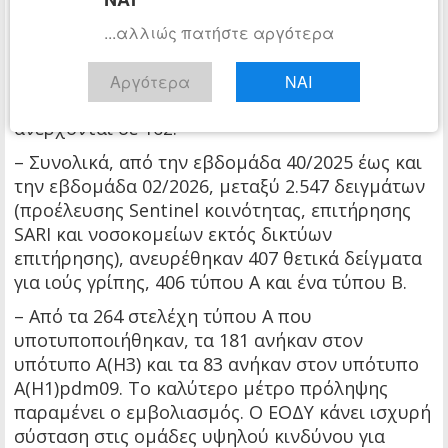
εργαστηριακά επιβεβαιωμένη γρίπη.
Σημειώνεται ότι από την εβδομάδα 1/2024 έως
...αλλιώς πατήστε αργότερα
την εβδομάδα 02/2026, οι καταγεγραμμένοι
θάνατοι σε σοβαρά περιστατικά με
Αργότερα
ΝΑΙ
εργαστηριακά επιβεβαιωμένη γρίπη,
ανέρχονται σε 162.
– Συνολικά, από την εβδομάδα 40/2025 έως και
την εβδομάδα 02/2026, μεταξύ 2.547 δειγμάτων
(προέλευσης Sentinel κοινότητας, επιτήρησης
SARI και νοσοκομείων εκτός δικτύων
επιτήρησης), ανευρέθηκαν 407 θετικά δείγματα
για ιούς γρίπης, 406 τύπου Α και ένα τύπου Β.
– Από τα 264 στελέχη τύπου Α που
υποτυποποιήθηκαν, τα 181 ανήκαν στον
υπότυπο Α(Η3) και τα 83 ανήκαν στον υπότυπο
Α(Η1)pdm09. Το καλύτερο μέτρο πρόληψης
παραμένει ο εμβολιασμός. Ο ΕΟΔΥ κάνει ισχυρή
σύσταση στις ομάδες υψηλού κινδύνου για