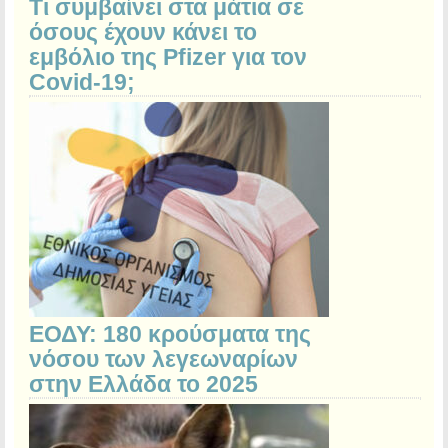
Τι συμβαίνει στα μάτια σε
όσους έχουν κάνει το
εμβόλιο της Pfizer για τον
Covid-19;
ΕΟΔΥ: 180 κρούσματα της
νόσου των λεγεωναρίων
στην Ελλάδα το 2025