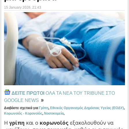
15 January 2026
, 21:43
ΔΕΙΤΕ ΠΡΩΤΟΙ
ΟΛΑ ΤΑ ΝΕΑ ΤΟΥ TRIBUNE ΣΤΟ
GOOGLE NEWS
Διαβάστε σχετικά για
Γρίπη
,
Εθνικός Οργανισμός Δημόσιας Υγείας (ΕΟΔΥ)
,
Κορωνοϊός - Κορονοϊός
,
Νοσοκομεία
,
Η
γρίπη
και ο
κορωνοϊός
εξακολουθούν να