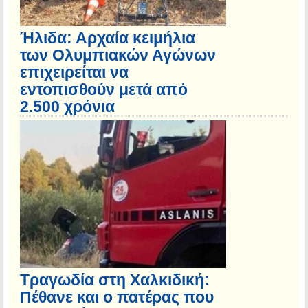
Ήλιδα: Αρχαία κειμήλια
των Ολυμπιακών Αγώνων
επιχειρείται να
εντοπισθούν μετά από
2.500 χρόνια
Τραγωδία στη Χαλκιδική:
Πέθανε και ο πατέρας που