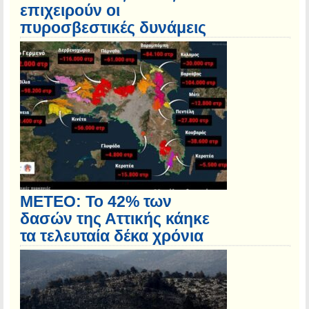
επιχειρούν οι
πυροσβεστικές δυνάμεις
ΜΕΤΕΟ: Το 42% των
δασών της Αττικής κάηκε
τα τελευταία δέκα χρόνια