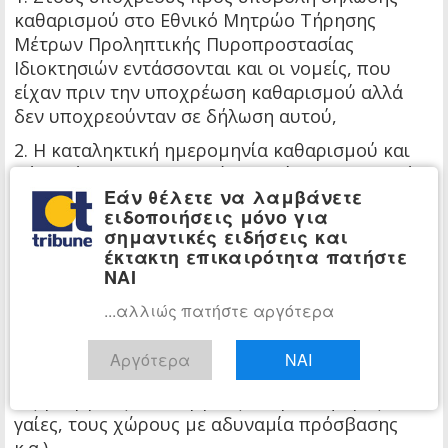
καθαρισμού στο Εθνικό Μητρώο Τήρησης
Μέτρων Προληπτικής Πυροπροστασίας
Ιδιοκτησιών εντάσσονται και οι νομείς, που
είχαν πριν την υποχρέωση καθαρισμού αλλά
δεν υποχρεούνταν σε δήλωση αυτού,
2. Η καταληκτική ημερομηνία καθαρισμού και
δήλωσής του στο Μητρώο ταυτίζονται εξαρχής
Εάν θέλετε να λαμβάνετε
ως η 15η Ιουνίου εκάστου έτους – δε
ειδοποιήσεις μόνο για
διαφοροποιείται, όπως τονίζεται από την
σημαντικές ειδήσεις και
Πολιτική Προστασία, η υποχρέωση συντήρησης
έκτακτη επικαιρότητα πατήστε
καθαρισμού καθ’ όλη τη διάρκεια της
ΝΑΙ
αντιπυρικής περιόδου,
...αλλιώς πατήστε αργότερα
3. Εισάγονται εξαιρέσεις στο πεδίο εφαρμογής
(εκτός των διαμορφωμένων κήπων που
Αργότερα
ΝΑΙ
συνεχίζει να ισχύει εισάγεται εξαίρεση και για
τις γεωργικές καλλιέργειες και βοσκήσιμες
γαίες, τους χώρους με αδυναμία πρόσβασης