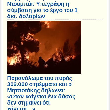
Ντουμπάι: Υπεγράφη η
σύμβαση για το έργο του 1
δισ. δολαρίων
Παρανάλωμα του πυρός
306.000 στρέμματα και ο
Μητσοτάκης δηλώνει:
«Όταν καίγεται ένα δάσος
δεν σημαίνει ότι
χάνεται…»