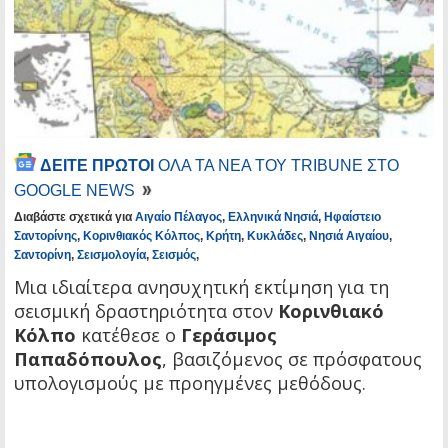
ΔΕΙΤΕ ΠΡΩΤΟΙ
ΟΛΑ ΤΑ ΝΕΑ ΤΟΥ TRIBUNE ΣΤΟ
GOOGLE NEWS
Διαβάστε σχετικά για
Αιγαίο Πέλαγος
,
Ελληνικά Νησιά
,
Ηφαίστειο
Σαντορίνης
,
Κορινθιακός Κόλπος
,
Κρήτη
,
Κυκλάδες
,
Νησιά Αιγαίου
,
Σαντορίνη
,
Σεισμολογία
,
Σεισμός
,
Μια ιδιαίτερα ανησυχητική εκτίμηση για τη
σεισμική δραστηριότητα στον
Κορινθιακό
Κόλπο
κατέθεσε ο
Γεράσιμος
Παπαδόπουλος
, βασιζόμενος σε πρόσφατους
υπολογισμούς με προηγμένες μεθόδους.