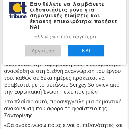
Εάν θέλετε να λαμβάνετε
Τα τελικά συμπεράσματα για το αν τα 5,7 Ρίχτερ
ειδοποιήσεις μόνο για
αποτέλεσαν την κορύφωση του φαινομένου
σημαντικές ειδήσεις και
έκτακτη επικαιρότητα πατήστε
αναμένονται το Σάββατο 25/04, μετά τη
ΝΑΙ
συλλογή και ανάλυση όλων των νέων
δεδομένων.
...αλλιώς πατήστε αργότερα
Το τρίπτυχο της προστασίας και η αποκάλυψη
Αργότερα
ΝΑΙ
για τη Σαντορίνη
Κλείνοντας την παρέμβασή του, ο σεισμολόγος
αναφέρθηκε στη διεθνή αναγνώριση του έργου
του, καθώς σε δέκα ημέρες πρόκειται να
βραβευτεί με το μετάλλιο Sergey Soloviev από
την Ευρωπαϊκή Ένωση Γεωεπιστημών.
Στο πλαίσιο αυτό, προανήγγειλε μια σημαντική
ανακοίνωση που αφορά το ηφαίστειο της
Σαντορίνης:
«Θα ανακοινώσω ποιες είναι οι πιθανότητες και