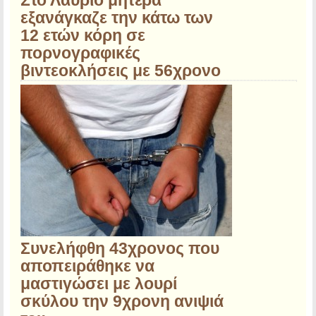
Στο Λαύριο μητέρα
εξανάγκαζε την κάτω των
12 ετών κόρη σε
πορνογραφικές
βιντεοκλήσεις με 56χρονο
Συνελήφθη 43χρονος που
αποπειράθηκε να
μαστιγώσει με λουρί
σκύλου την 9χρονη ανιψιά