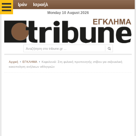
Ιράν
Ισραήλ
Monday 10 August 2026
Αρχική
ΕΓΚΛΗΜΑ
Κεφαλονιά: Στη φυλακή προπονητής στίβου για σεξουαλική
κακοποίηση ανήλικων αθλητριών