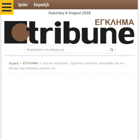
Ιράν
Ισραήλ
Saturday 8 August 2026
Αρχική
ΕΓΚΛΗΜΑ
Σοκ στο Κερατσίνι: 78χρονος παππούς συνελήφθη για τον
βιασμό της ανήλικης εγγονής του