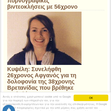
πορνογραφικές
βιντεοκλήσεις με 56χρονο
Κυψέλη: Συνελήφθη
26χρονος Αφγανός για τη
δολοφονία της 38χρονης
Βρετανίδας που βρέθηκε
σε βαλίτσα
Αυτός ο ιστότοπος χρησιμοποιεί cookie από το Google
OK
για την παροχή των υπηρεσιών του, για την
εξατομίκευση διαφημίσεων και για την ανάλυση της επισκεψιμότητας. Η Google
κοινοποιεί πληροφορίες σχετικά με την από μέρους σας χρήση αυτού του
© 2026
Tribune.gr
All rights reserved.
Entries RSS