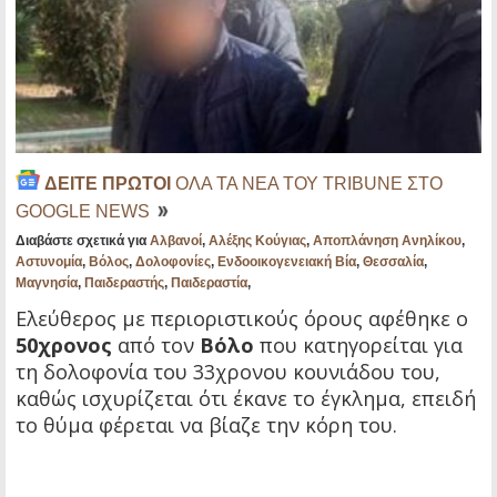
ΔΕΙΤΕ ΠΡΩΤΟΙ
ΟΛΑ ΤΑ ΝΕΑ ΤΟΥ TRIBUNE ΣΤΟ
GOOGLE NEWS
Διαβάστε σχετικά για
Αλβανοί
,
Αλέξης Κούγιας
,
Αποπλάνηση Ανηλίκου
,
Αστυνομία
,
Βόλος
,
Δολοφονίες
,
Ενδοοικογενειακή Βία
,
Θεσσαλία
,
Μαγνησία
,
Παιδεραστής
,
Παιδεραστία
,
Ελεύθερος με περιοριστικούς όρους αφέθηκε ο
50χρονος
από τον
Βόλο
που κατηγορείται για
τη δολοφονία του 33χρονου κουνιάδου του,
καθώς ισχυρίζεται ότι έκανε το έγκλημα, επειδή
το θύμα φέρεται να βίαζε την κόρη του.