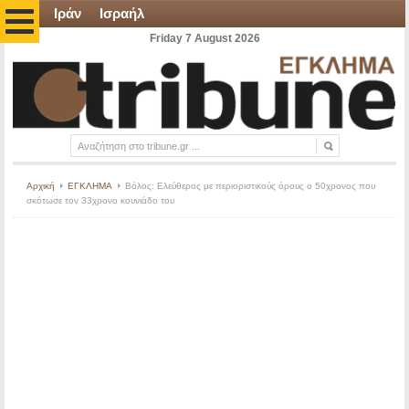
Ιράν
Ισραήλ
Friday 7 August 2026
Αρχική
ΕΓΚΛΗΜΑ
Βόλος: Ελεύθερος με περιοριστικούς όρους ο 50χρονος που
σκότωσε τον 33χρονο κουνιάδο του