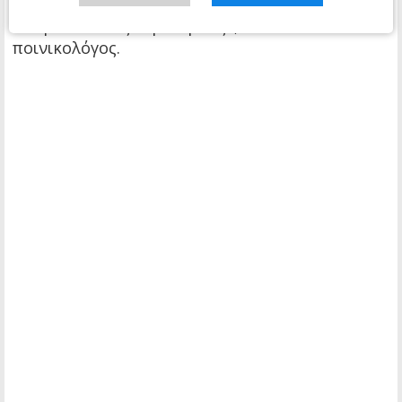
έγινε, ότι έπρεπε να το αποκρύψει και να
υπομείνει τους εκβιασμούς», είπε ο
ποινικολόγος.