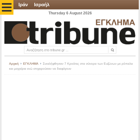
Ιράν
Ισραήλ
Thursday 6 August 2026
Αρχική
ΕΓΚΛΗΜΑ
Συνελήφθησαν 7 Κροάτες στα σύνορα των Ευζώνων με ρόπαλα
και μαχαίρια ενώ επιχειρούσαν να διαφύγουν