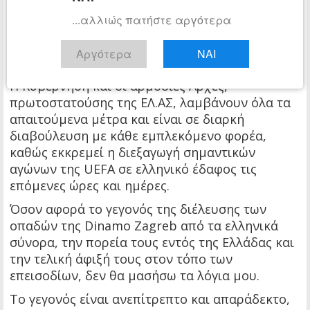
αφού στην προκειμένη περίπτωση εμπλέκονται
...αλλιώς πατήστε αργότερα
οπαδοί από διάφορα κράτη, οι οποίοι έχουν
συγκροτήσει διεθνή δίκτυα βίας και
Αργότερα
ΝΑΙ
δραστηριοποιούνται σε πολλές χώρες.
Η Κυβέρνηση και οι αρμόδιες Αρχές,
πρωτοστατούσης της ΕΛ.ΑΣ, λαμβάνουν όλα τα
απαιτούμενα μέτρα και είναι σε διαρκή
διαβούλευση με κάθε εμπλεκόμενο φορέα,
καθώς εκκρεμεί η διεξαγωγή σημαντικών
αγώνων της UEFA σε ελληνικό έδαφος τις
επόμενες ώρες και ημέρες.
Όσον αφορά το γεγονός της διέλευσης των
οπαδών της Dinamo Zagreb από τα ελληνικά
σύνορα, την πορεία τους εντός της Ελλάδας και
την τελική άφιξή τους στον τόπο των
επεισοδίων, δεν θα μασήσω τα λόγια μου.
Το γεγονός είναι ανεπίτρεπτο και απαράδεκτο,