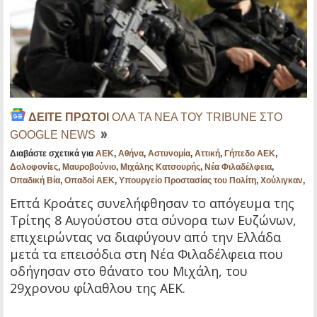
ΔΕΙΤΕ ΠΡΩΤΟΙ
ΟΛΑ ΤΑ ΝΕΑ ΤΟΥ TRIBUNE ΣΤΟ
GOOGLE NEWS
Διαβάστε σχετικά για
ΑΕΚ
,
Αθήνα
,
Αστυνομία
,
Αττική
,
Γήπεδο ΑΕΚ
,
Δολοφονίες
,
Μαυροβούνιο
,
Μιχάλης Κατσουρής
,
Νέα Φιλαδέλφεια
,
Οπαδική Βία
,
Οπαδοί ΑΕΚ
,
Υπουργείο Προστασίας του Πολίτη
,
Χούλιγκαν
,
Επτά Κροάτες συνελήφθησαν το απόγευμα της
Τρίτης 8 Αυγούστου στα σύνορα των Ευζώνων,
επιχειρώντας να διαφύγουν από την Ελλάδα
μετά τα επεισόδια στη Νέα Φιλαδέλφεια που
οδήγησαν στο θάνατο του Μιχάλη, του
29χρονου φίλαθλου της ΑΕΚ.