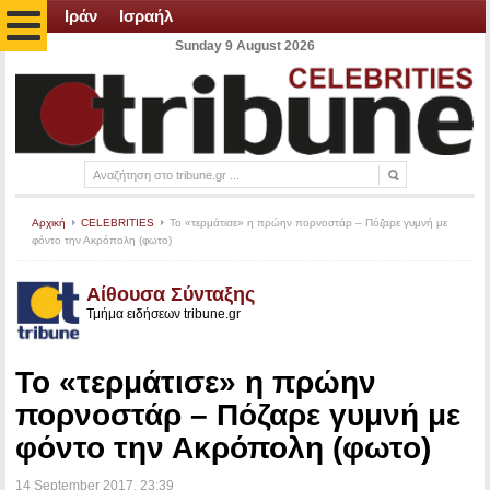
Ιράν
Ισραήλ
Sunday 9 August 2026
Αρχική
CELEBRITIES
Το «τερμάτισε» η πρώην πορνοστάρ – Πόζαρε γυμνή με
φόντο την Ακρόπολη (φωτο)
Αίθουσα Σύνταξης
Τμήμα ειδήσεων tribune.gr
Το «τερμάτισε» η πρώην
πορνοστάρ – Πόζαρε γυμνή με
φόντο την Ακρόπολη (φωτο)
14 September 2017
, 23:39