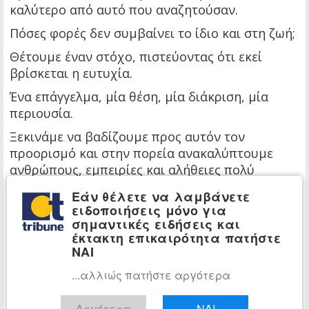
καλύτερο από αυτό που αναζητούσαν.
Πόσες φορές δεν συμβαίνει το ίδιο και στη ζωή;
Θέτουμε έναν στόχο, πιστεύοντας ότι εκεί
βρίσκεται η ευτυχία.
Ένα επάγγελμα, μία θέση, μία διάκριση, μία
περιουσία.
Ξεκινάμε να βαδίζουμε προς αυτόν τον
προορισμό και στην πορεία ανακαλύπτουμε
ανθρώπους, εμπειρίες και αλήθειες πολύ
σημαντικότερες από τον αρχικό μας σκοπό.
Εάν θέλετε να λαμβάνετε
ειδοποιήσεις μόνο για
Τότε αντιλαμβανόμαστε ότι
η πραγματική αξία
σημαντικές ειδήσεις και
δεν βρισκόταν στον προορισμό αλλά στο
έκτακτη επικαιρότητα πατήστε
ταξίδι
.
ΝΑΙ
Η Βρέμη, τελικά, είναι ένα σύμβολο.
...αλλιώς πατήστε αργότερα
Αντιπροσωπεύει τις προσδοκίες μας.
Το σπίτι των ληστών αντιπροσωπεύει την
Αργότερα
ΝΑΙ