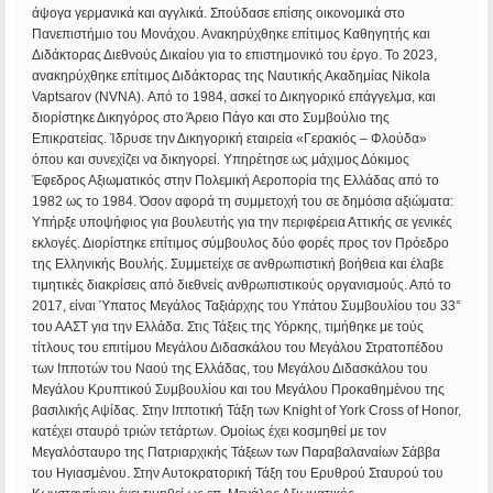
άψογα γερμανικά και αγγλικά. Σπούδασε επίσης οικονομικά στο
Πανεπιστήμιο του Μονάχου. Ανακηρύχθηκε επίτιμος Καθηγητής και
Διδάκτορας Διεθνούς Δικαίου για το επιστημονικό του έργο. Το 2023,
ανακηρύχθηκε επίτιμος Διδάκτορας της Ναυτικής Ακαδημίας Nikola
Vaptsarov (NVNA). Από το 1984, ασκεί το Δικηγορικό επάγγελμα, και
διορίστηκε Δικηγόρος στο Άρειο Πάγο και στο Συμβούλιο της
Επικρατείας. Ίδρυσε την Δικηγορική εταιρεία «Γερακιός – Φλούδα»
όπου και συνεχίζει να δικηγορεί. Υπηρέτησε ως μάχιμος Δόκιμος
Έφεδρος Αξιωματικός στην Πολεμική Αεροπορία της Ελλάδας από το
1982 ως το 1984. Όσον αφορά τη συμμετοχή του σε δημόσια αξιώματα:
Υπήρξε υποψήφιος για βουλευτής για την περιφέρεια Αττικής σε γενικές
εκλογές. Διορίστηκε επίτιμος σύμβουλος δύο φορές προς τον Πρόεδρο
της Ελληνικής Βουλής. Συμμετείχε σε ανθρωπιστική βοήθεια και έλαβε
τιμητικές διακρίσεις από διεθνείς ανθρωπιστικούς οργανισμούς. Από το
2017, είναι Ύπατος Μεγάλος Ταξιάρχης του Υπάτου Συμβουλίου του 33°
του ΑΑΣΤ για την Ελλάδα. Στις Τάξεις της Υόρκης, τιμήθηκε με τούς
τίτλους του επιτίμου Μεγάλου Διδασκάλου του Μεγάλου Στρατοπέδου
των Ιπποτών του Ναού της Ελλάδας, του Μεγάλου Διδασκάλου του
Μεγάλου Κρυπτικού Συμβουλίου και του Μεγάλου Προκαθημένου της
βασιλικής Αψίδας. Στην Ιπποτική Τάξη των Knight of York Cross of Honor,
κατέχει σταυρό τριών τετάρτων. Ομοίως έχει κοσμηθεί με τον
Μεγαλόσταυρο της Πατριαρχικής Τάξεων των Παραβαλαναίων Σάββα
του Ηγιασμένου. Στην Αυτοκρατορική Τάξη του Ερυθρού Σταυρού του