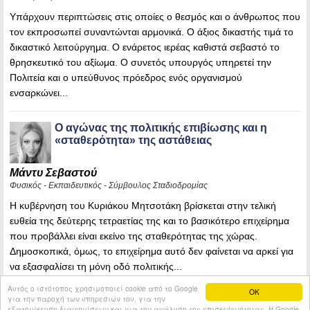
Υπάρχουν περιπτώσεις στις οποίες ο θεσμός και ο άνθρωπος που
τον εκπροσωπεί συναντώνται αρμονικά. Ο άξιος δικαστής τιμά το
δικαστικό λειτούργημα. Ο ενάρετος ιερέας καθιστά σεβαστό το
θρησκευτικό του αξίωμα. Ο συνετός υπουργός υπηρετεί την
Πολιτεία και ο υπεύθυνος πρόεδρος ενός οργανισμού
ενσαρκώνει...
Ο αγώνας της πολιτικής επιβίωσης και η
«σταθερότητα» της αστάθειας
Μάντυ Σεβαστού
Φυσικός - Εκπαιδευτικός - Σύμβουλος Σταδιοδρομίας
Η κυβέρνηση του Κυριάκου Μητσοτάκη βρίσκεται στην τελική
ευθεία της δεύτερης τετραετίας της και το βασικότερο επιχείρημα
που προβάλλει είναι εκείνο της σταθερότητας της χώρας.
Δημοσκοπικά, όμως, το επιχείρημα αυτό δεν φαίνεται να αρκεί για
να εξασφαλίσει τη μόνη οδό πολιτικής...
Αυτός ο ιστότοπος χρησιμοποιεί cookie από το Google
OK
για την παροχή των υπηρεσιών του, για την
εξατομίκευση διαφημίσεων και για την ανάλυση της επισκεψιμότητας. Η Google