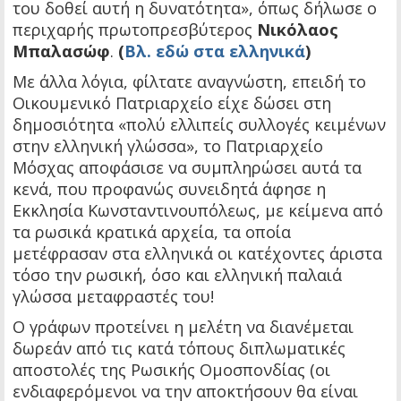
του δοθεί αυτή η δυνατότητα», όπως δήλωσε ο
περιχαρής πρωτοπρεσβύτερος
Νικόλαος
Μπαλασώφ
.
(
Βλ. εδώ στα ελληνικά
)
Με άλλα λόγια, φίλτατε αναγνώστη, επειδή το
Οικουμενικό Πατριαρχείο είχε δώσει στη
δημοσιότητα «πολύ ελλιπείς συλλογές κειμένων
στην ελληνική γλώσσα», το Πατριαρχείο
Μόσχας αποφάσισε να συμπληρώσει αυτά τα
κενά, που προφανώς συνειδητά άφησε η
Εκκλησία Κωνσταντινουπόλεως, με κείμενα από
τα ρωσικά κρατικά αρχεία, τα οποία
μετέφρασαν στα ελληνικά οι κατέχοντες άριστα
τόσο την ρωσική, όσο και ελληνική παλαιά
γλώσσα μεταφραστές του!
Ο γράφων προτείνει η μελέτη να διανέμεται
δωρεάν από τις κατά τόπους διπλωματικές
αποστολές της Ρωσικής Ομοσπονδίας (οι
ενδιαφερόμενοι να την αποκτήσουν θα είναι