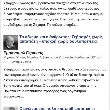
Υπάρχουν χώρες που βρίσκονται συνεχώς στο επίκεντρο της
διεθνούς προσοχής και άλλες που, αν και διαθέτουν τεράστιες
δυνατότητες, παραμένουν σχεδόν αόρατες. Η Μαυριτανία ανήκει
αναμφίβολα στη δεύτερη κατηγορία. Η ιστορία της είναι στενά
συνδεδεμένη με τη Σαχάρα. Για αιώνες υπήρξε...
Το αξίωμα και ο άνθρωπος: Σεβασμός χωρίς
αυταπάτη – υπακοή χωρίς δουλοπρέπεια
Εμμανουήλ Γερακιός
Νομικός, Ύπατος Μεγάλος Ταξιάρχης του Υπάτου Συμβουλίου του 33° του
ΑΑΣΤ για την Ελλάδα
Υπάρχουν περιπτώσεις στις οποίες ο θεσμός και ο άνθρωπος που
τον εκπροσωπεί συναντώνται αρμονικά. Ο άξιος δικαστής τιμά το
δικαστικό λειτούργημα. Ο ενάρετος ιερέας καθιστά σεβαστό το
θρησκευτικό του αξίωμα. Ο συνετός υπουργός υπηρετεί την
Πολιτεία και ο υπεύθυνος πρόεδρος ενός οργανισμού
ενσαρκώνει...
Ο αγώνας της πολιτικής επιβίωσης και η