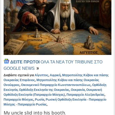
ΔΕΙΤΕ ΠΡΩΤΟΙ
ΟΛΑ ΤΑ ΝΕΑ ΤΟΥ TRIBUNE ΣΤΟ
GOOGLE NEWS
Διαβάστε σχετικά για
Αίγυπτος
,
Αφρική
,
Μητροπολίτης Κιέβου και πάσης
Ουκρανίας Επιφάνιος
,
Μητροπολίτης Κιέβου και πάσης Ουκρανίας
Ονούφριος
,
Οικουμενικό Πατριαρχείο Κωνσταντινουπόλεως
,
Ορθόδοξη
Εκκλησία
,
Ορθόδοξη Εκκλησία της Ουκρανίας
,
Ουκρανία
,
Ουκρανική
Ορθόδοξη Εκκλησία (Πατριαρχείο Μόσχας)
,
Πατριαρχείο Αλεξανδρείας
,
Πατριαρχείο Μόσχας
,
Ρωσία
,
Ρωσική Ορθόδοξη Εκκλησία - Πατριαρχείο
Μόσχας - Πατριαρχείο Ρωσίας
,
My uncle slid into his booth.