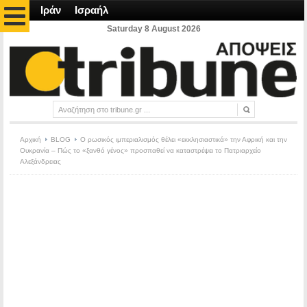
Ιράν
Ισραήλ
Saturday 8 August 2026
Αρχική
BLOG
Ο ρωσικός ιμπεριαλισμός θέλει «εκκλησιαστικά» την Αφρική και την
Ουκρανία – Πώς το «ξανθό γένος» προσπαθεί να καταστρέψει το Πατριαρχείο
Αλεξάνδρειας