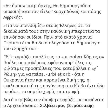
»Αν ήμουν πατριάρχης, θα δημιουργούσα
οπωσδήποτε τον τίτλο “Καρχηδόνος και πάσης
Αφρικής”.
»Για να υπενθυμίζω στους Έλληνες ότι τα
δικαιώματά τους στην κανονική επικράτεια τα
επινόησαν οι ίδιοι. Πριν από εκατό χρόνια.
Περίπου έτσι θα δικαιολογούσα τη δημιουργία
του εξαρχάτου».
Εδώ ταιριάζει απολύτως το «μωραίνει Κύριος ον
βούλεται απολέσαι», εφόσον παρ’ όλες τις
φιλότιμες προσπάθειες που καταβάλλει η «γ΄
Ρώμη» για να πείσει -urbi et orbi- ότι η
Ουκρανία ήταν και παραμένει δική της, η
εκκλησιαστική της οργάνωση στο Κίεβο έχει ήδη
περάσει το σημείο χωρίς επιστροφή.
Αυτή ακριβώς την άποψη εκφράζει με σαφήνεια
ο Αρχιεπίσκοπος
Σιλβέστρος
(
Στρόιτσεφ
),