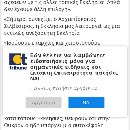
σχέσεων με τις άλλες τοπικές Εκκλησίες. Απλά
δεν έχουμε άλλη επιλογή».
«Σήμερα, συνεχίζει ο Αρχιεπίσκοπος
Σιλβέστρος, η Εκκλησία μας λειτουργεί ως μια
εντελώς ανεξάρτητη Εκκλησία.
»Ιδρύουμε επαρχίες και χειροτονούμε
επισκόπους, παρασκευάζουμε το δικό μας ιερό
Εάν θέλετε να λαμβάνετε
μύρο και ανοίγουμε ενορίες στο εξωτερικό,
ειδοποιήσεις μόνο για
όπου κατοικούν σήμερα εκατομμύρια Ουκρανοί.
σημαντικές ειδήσεις και
έκτακτη επικαιρότητα πατήστε
»Το μόνο που χρειάζεται είναι αυτή η
ΝΑΙ
ανεξαρτησία να αναγνωριστεί και από τις άλλες
τοπικές Εκκλησίες.
...αλλιώς πατήστε αργότερα
»Εντούτοις είναι σαφές ότι εδώ υπάρχει ένα
Αργότερα
ΝΑΙ
σοβαρό πρόβλημα, δεδομένου ότι η Εκκλησία
της Κωνσταντινουπόλεως, καθώς και αρκετές
κατά τόπους Εκκλησίες, θεωρούν ότι στην
Ουκρανία ήδη υπάρχει μια αυτοκέφαλη