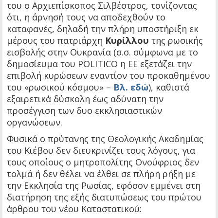
του ο Αρχιεπίσκοπος Σιλβέστρος, τονίζοντας
ότι, η άρνησή τους να αποδεχθούν το
καταφανές, δηλαδή την πλήρη υποστήριξη εκ
μέρους του πατριάρχη
Κυρίλλου
της ρωσικής
εισβολής στην Ουκρανία (σ.σ. σύμφωνα με το
δημοσίευμα του POLITICO η ΕΕ εξετάζει την
επιβολή κυρώσεων εναντίον του προκαθημένου
του «ρωσικού κόσμου» –
Βλ. εδώ
), καθιστά
εξαιρετικά δύσκολη έως αδύνατη την
προσέγγιση των δυο εκκλησιαστικών
οργανώσεων.
Φυσικά ο πρύτανης της Θεολογικής Ακαδημίας
του Κιέβου δεν διευκρινίζει τους λόγους, για
τους οποίους ο μητροπολίτης Ονούφριος δεν
τολμά ή δεν θέλει να έλθει σε πλήρη ρήξη με
την Εκκλησία της Ρωσίας, εφόσον εμμένει στη
διατήρηση της εξής διατυπώσεως του πρώτου
άρθρου του νέου Καταστατικού: